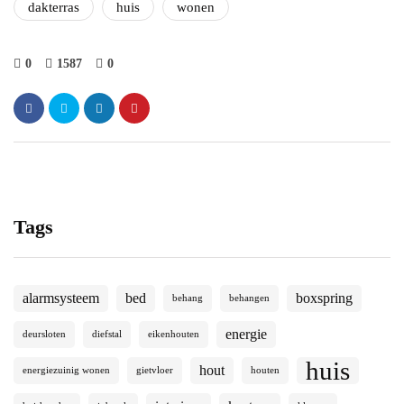
dakterras
huis
wonen
0
1587
0
Tags
alarmsysteem
bed
boxspring
behang
behangen
energie
deursloten
diefstal
eikenhouten
huis
hout
energiezuinig wonen
gietvloer
houten