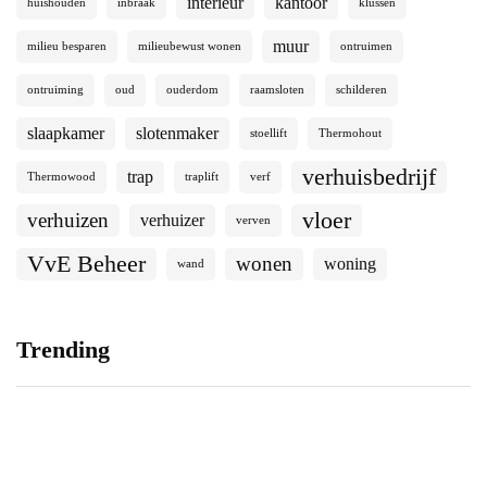
interieur
kantoor
huishouden
inbraak
klussen
muur
milieu besparen
milieubewust wonen
ontruimen
ontruiming
oud
ouderdom
raamsloten
schilderen
slaapkamer
slotenmaker
stoellift
Thermohout
verhuisbedrijf
trap
Thermowood
traplift
verf
vloer
verhuizen
verhuizer
verven
VvE Beheer
wonen
woning
wand
Trending