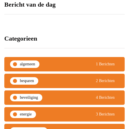
Bericht van de dag
voor je interieur
21 oktober 2019
27 februari 2024
Categorieen
algemeen
1 Berichten
besparen
2 Berichten
beveiliging
4 Berichten
energie
3 Berichten