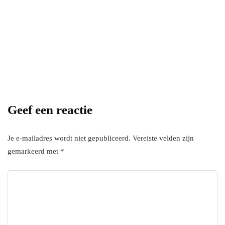
Power your team
with InHype
[mc4wp_form id="17"]
Add some text to explain benefits of
subscripton on your services.
Geef een reactie
Je e-mailadres wordt niet gepubliceerd.
Vereiste velden zijn
gemarkeerd met
*