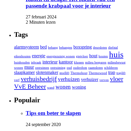
passende krabpaal voor je interieur
27 februari 2024
2 Minuten lezen
Tags
alarmsysteem
bed
boxspring
behang
behangen
deursloten
diefstal
huis
energie
hout
eikenhouten
energiezuinig wonen
gietvloer
houten
interieur
kantoor
huishouden
inbraak
klussen
milieu besparen
milieubewust
muur
wonen
ontruimen
ontruiming
oud
ouderdom
raamsloten
schilderen
slaapkamer
slotenmaker
trap
stoellift
Thermohout
Thermowood
traplift
verhuisbedrijf
vloer
verhuizen
verhuizer
verf
verven
VvE Beheer
wonen
woning
wand
Populair
Tips om beter te slapen
24 september 2020