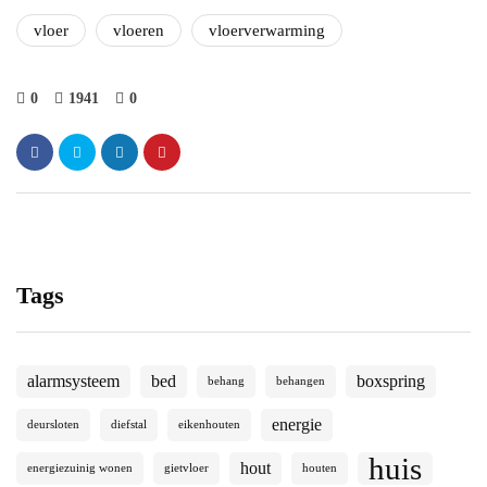
vloer
vloeren
vloerverwarming
0
1941
0
Tags
alarmsysteem
bed
boxspring
behang
behangen
energie
deursloten
diefstal
eikenhouten
huis
hout
energiezuinig wonen
gietvloer
houten