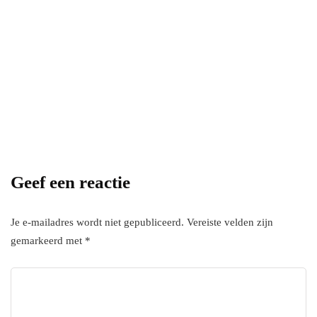
Power your team
with InHype
[mc4wp_form id="17"]
Add some text to explain benefits of
subscripton on your services.
Geef een reactie
Je e-mailadres wordt niet gepubliceerd.
Vereiste velden zijn
gemarkeerd met
*