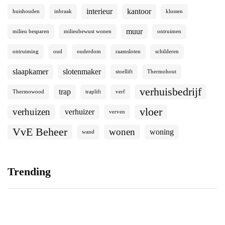
interieur
kantoor
huishouden
inbraak
klussen
muur
milieu besparen
milieubewust wonen
ontruimen
ontruiming
oud
ouderdom
raamsloten
schilderen
slaapkamer
slotenmaker
stoellift
Thermohout
verhuisbedrijf
trap
Thermowood
traplift
verf
vloer
verhuizen
verhuizer
verven
VvE Beheer
wonen
woning
wand
Trending