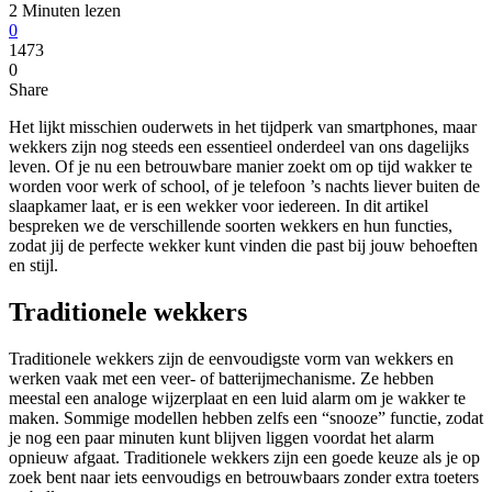
2 Minuten lezen
0
1473
0
Share
Het lijkt misschien ouderwets in het tijdperk van smartphones, maar
wekkers zijn nog steeds een essentieel onderdeel van ons dagelijks
leven. Of je nu een betrouwbare manier zoekt om op tijd wakker te
worden voor werk of school, of je telefoon ’s nachts liever buiten de
slaapkamer laat, er is een wekker voor iedereen. In dit artikel
bespreken we de verschillende soorten wekkers en hun functies,
zodat jij de perfecte wekker kunt vinden die past bij jouw behoeften
en stijl.
Traditionele wekkers
Traditionele wekkers zijn de eenvoudigste vorm van wekkers en
werken vaak met een veer- of batterijmechanisme. Ze hebben
meestal een analoge wijzerplaat en een luid alarm om je wakker te
maken. Sommige modellen hebben zelfs een “snooze” functie, zodat
je nog een paar minuten kunt blijven liggen voordat het alarm
opnieuw afgaat. Traditionele wekkers zijn een goede keuze als je op
zoek bent naar iets eenvoudigs en betrouwbaars zonder extra toeters