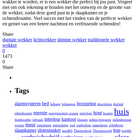
wakker te worden, er is een wekker die perfect bij jou past. Vergeet
niet om ook rekening te houden met het ontwerp en de grootte van
de wekker, zodat deze goed past in je slaapkamer en je
ochtendroutine. Veel succes met het vinden van de perfecte wekker
en geniet van een betere nachtrust en verfrissende ochtenden!
Share
digitale wekker
lichtwekker
slimme wekker
traditionele wekker
wekker
0
1473
0
Share
Tags
alarmsysteem
bed
boxspring
behang
behangen
deursloten
diefstal
huis
energie
hout
eikenhouten
energiezuinig wonen
gietvloer
houten
interieur
kantoor
huishouden
inbraak
klussen
milieu besparen
milieubewust
muur
wonen
ontruimen
ontruiming
oud
ouderdom
raamsloten
schilderen
slaapkamer
slotenmaker
trap
stoellift
Thermohout
Thermowood
traplift
verhuisbedrijf
vloer