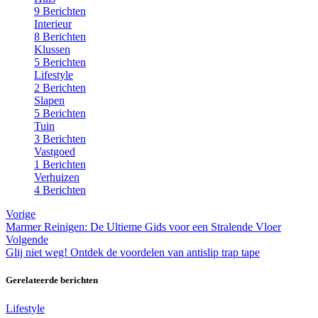
9 Berichten
Interieur
8 Berichten
Klussen
5 Berichten
Lifestyle
2 Berichten
Slapen
5 Berichten
Tuin
3 Berichten
Vastgoed
1 Berichten
Verhuizen
4 Berichten
Vorige
Marmer Reinigen: De Ultieme Gids voor een Stralende Vloer
Volgende
Glij niet weg! Ontdek de voordelen van antislip trap tape
Gerelateerde berichten
Lifestyle