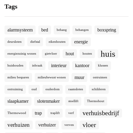
Tags
alarmsysteem
bed
boxspring
behang
behangen
energie
deursloten
diefstal
eikenhouten
huis
hout
energiezuinig wonen
gietvloer
houten
interieur
kantoor
huishouden
inbraak
klussen
muur
milieu besparen
milieubewust wonen
ontruimen
ontruiming
oud
ouderdom
raamsloten
schilderen
slaapkamer
slotenmaker
stoellift
Thermohout
verhuisbedrijf
trap
Thermowood
traplift
verf
vloer
verhuizen
verhuizer
verven