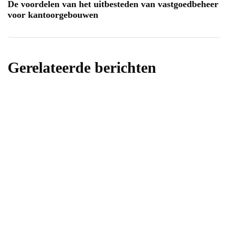
De voordelen van het uitbesteden van vastgoedbeheer
voor kantoorgebouwen
Gerelateerde berichten
tuin
Duurzaam leven met GEP Regenwater
producten
Door
samonlinemarketing
11 november 2019