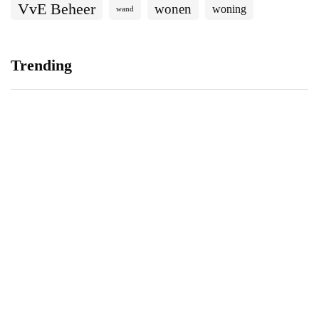
VvE Beheer
wonen
woning
wand
Trending
Tips om beter te slapen
Wonen checklist
24 september 2020
16 september 2020