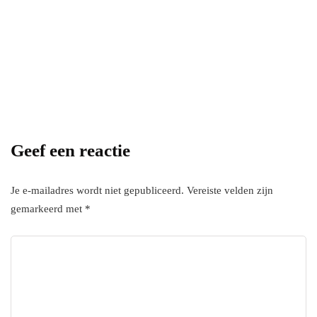
with InHype
[mc4wp_form id="17"]
Add some text to explain benefits of
subscripton on your services.
Geef een reactie
Je e-mailadres wordt niet gepubliceerd.
Vereiste velden zijn
gemarkeerd met
*